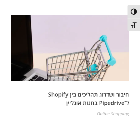
פעל/כבה ניגודיות גבוהה
תג גודל גופן
חיבור ושדרוג תהליכים בין Shopify
ל־Pipedrive בחנות אונליין
Online Shopping