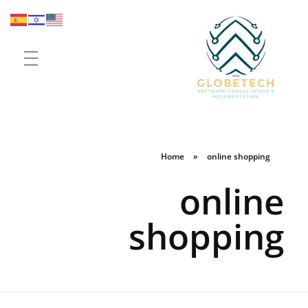
Globe Tech
Elevate your sales and workflow
Home
»
online shopping
online
shopping